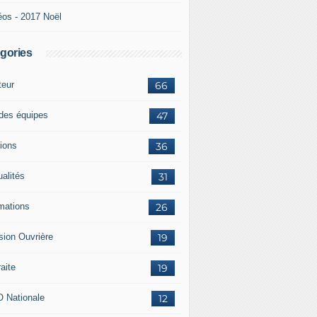
éos - 2017 Noël
gories
teur
66
 des équipes
47
ions
36
ualités
31
mations
26
sion Ouvrière
19
aite
19
 Nationale
12