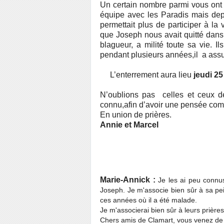
Un certain nombre parmi vous ont
équipe avec les Paradis mais de
permettait plus de participer à l
que Joseph nous avait quitté dans 
blagueur, a milité toute sa vie. Il
pendant plusieurs années,
il a ass
L’enterrement aura lieu
jeudi 2
N’oublions pas celles et ceux de
connu,
afin d’avoir une pensée com
En union de prières.
Annie et Marcel
Marie-Annick :
Je les ai peu connus
Joseph. Je m'associe bien sûr à sa pei
ces années où il a été malade.
Je m'associerai bien sûr à leurs prière
Chers amis de Clamart, vous venez de