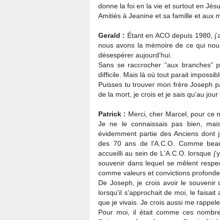
donne la foi en la vie et surtout en Jé
Amitiés à Jeanine et sa famille et au
Gerald :
Étant en ACO depuis 1980, j’a
nous avons la mémoire de ce qui nous 
désespérer aujourd’hui.
Sans se raccrocher “aux branches” p
difficile. Mais là où tout parait impossib
Puisses tu trouver mon frère Joseph pa
de la mort, je crois et je sais qu’au jour
Patrick :
Merci, cher Marcel, pour ce m
Je ne le connaissais pas bien, mais
évidemment partie des Anciens dont 
des 70 ans de l'A.C.O. Comme beauco
accueilli au sein de L'A.C.O. lorsque j'
souvenir dans lequel se mêlent respect
comme valeurs et convictions profonde
De Joseph, je crois avoir le souvenir
lorsqu'il s'approchait de moi, le faisait 
que je vivais. Je crois aussi me rappele
Pour moi, il était comme ces nombre