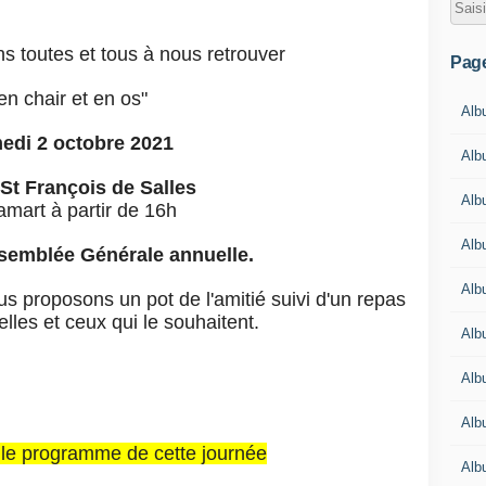
s toutes et tous à nous retrouver
Pag
en chair et en os"
Alb
edi 2 octobre 2021
Alb
St François de Salles
Alb
amart à partir de 16h
Alb
semblée Générale annuelle.
Alb
ous proposons un pot de l'amitié suivi d'un repas
elles et ceux qui le souhaitent.
Alb
Alb
Alb
e le programme de cette journée
Alb