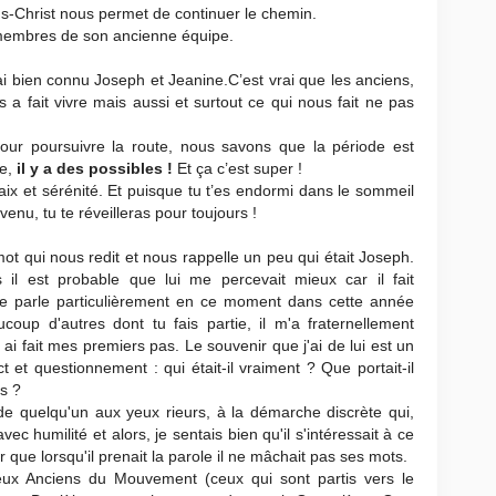
sus-Christ nous permet de continuer le chemin.
x membres de son ancienne équipe.
i bien connu Joseph et Jeanine.C’est vrai que les anciens,
a fait vivre mais aussi et surtout ce qui nous fait ne pas
our poursuivre la route, nous savons que la période est
le,
il y a des possibles !
Et ça c’est super !
ix et sérénité. Et puisque tu t’es endormi dans le sommeil
 venu, tu te réveilleras pour toujours !
ot qui nous redit et nous rappelle un peu qui était Joseph.
 il est probable que lui me percevait mieux car il fait
je parle particulièrement en ce moment dans cette année
up d'autres dont tu fais partie, il m'a fraternellement
y ai fait mes premiers pas. Le souvenir que j'ai de lui est un
 et questionnement : qui était-il vraiment ? Que portait-il
s ?
 de quelqu'un aux yeux rieurs, à la démarche discrète qui,
avec humilité et alors, je sentais bien qu'il s'intéressait à ce
r que lorsqu'il prenait la parole il ne mâchait pas ses mots.
ux Anciens du Mouvement (ceux qui sont partis vers le