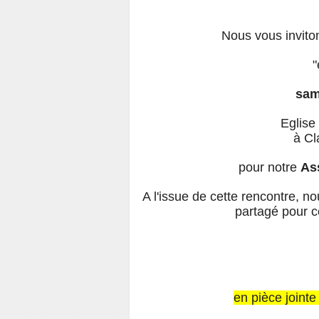
Nous vous inviton
"
sam
Eglise
à Cl
pour notre
As
A l'issue de cette rencontre, n
partagé pour c
en pièce joint