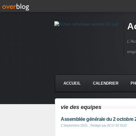
A
L'Ac
enga
ACCUEIL
CALENDRIER
P
CONTACT
vie des equipes
Assemblée générale du 2 octobre 
2 Septembre 2021
, Rédigé par ACO 92 SUD