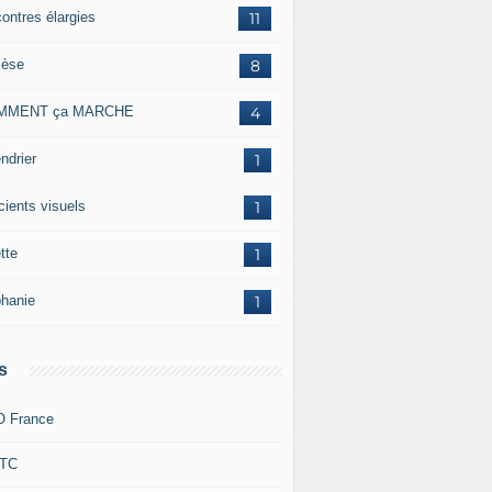
contres élargies
11
cèse
8
MMENT ça MARCHE
4
ndrier
1
cients visuels
1
tte
1
phanie
1
s
 France
TC