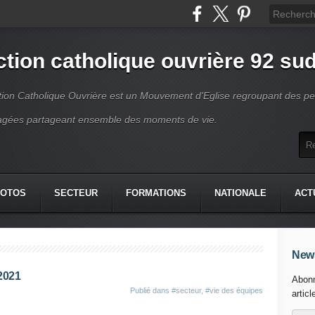
ction catholique ouvrière 92 su
tion Catholique Ouvrière est un Mouvement d'Eglise regroupant des p
gées partageant ensemble des moments de vie.
HOTOS
SECTEUR
FORMATIONS
NATIONALE
ACT
News
2021
Abonn
Publié dans
#secteur
,
#vie des équipes
articl