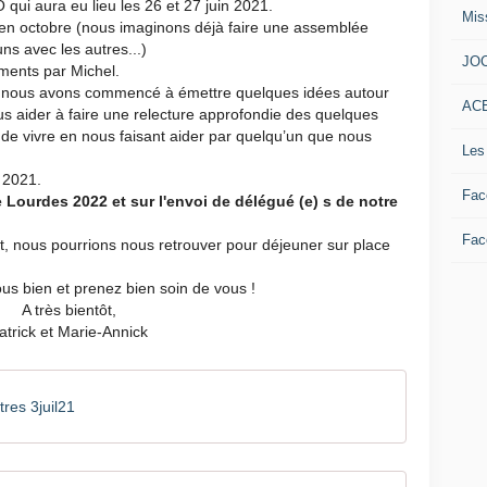
 qui aura eu lieu les 26 et 27 juin 2021.
Mis
 en octobre (nous imaginons déjà faire une assemblée
ns avec les autres...)
JO
ements par Michel.
le) : nous avons commencé à émettre quelques idées autour
AC
nous aider à faire une relecture approfondie des quelques
e vivre en nous faisant aider par quelqu’un que nous
Les 
 2021.
Fac
e Lourdes 2022 et sur l'envoi de délégué (e) s de notre
Face
nt, nous pourrions nous retrouver pour déjeuner sur place
vous bien et prenez bien soin de vous !
A très bientôt,
atrick et Marie-Annick
res 3juil21