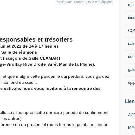
Publié dans
#secteur
,
#vie des équipes
ren
dio
CO
esponsables et trésoriers
cale
uillet 2021 de 14 à 17 heures
Salle de réunions
défi
nt François de Salle CLAMART
-Viroflay Rive Droite Arrêt Mail de la Plaine).
gale
n et que malgré cette pandémie qui perdure, vous gardez
ir au fond du cœur..
épi
e estivale, nous vous invitons à la rencontre des
Lien
lle se situe après cette dernière période de confinement
ACO
 les autres)
érence ou en présentiel (nous ferons le point sur l'année
MM