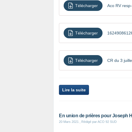
Télécharger
Aco RV resp-t
Télécharger
Télécharger
CR du 3 juill
Lire la suite
En union de prières pour Joseph 
20 Mars 2021
, Rédigé par ACO 92 SUD