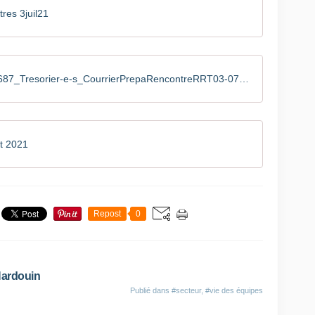
res 3juil21
1624908612687_Tresorier-e-s_CourrierPrepaRencontreRRT03-07-2021_14-05-2021
et 2021
Repost
0
Hardouin
Publié dans
#secteur
,
#vie des équipes