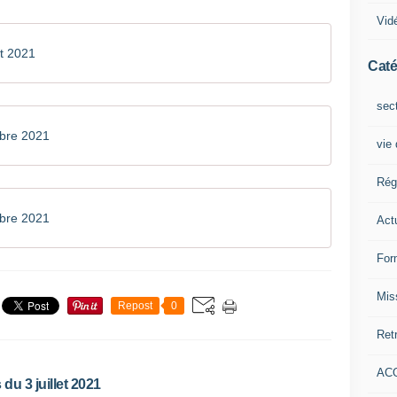
Vid
et 2021
Caté
sec
bre 2021
vie
Rég
bre 2021
Act
For
Mis
Repost
0
Retr
ACO
du 3 juillet 2021