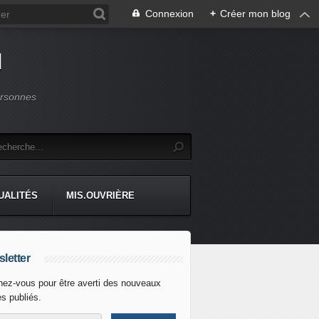
Connexion
+
Créer mon blog
d
ersonnes
UALITÉS
MIS.OUVRIÈRE
letter
ez-vous pour être averti des nouveaux
es publiés.