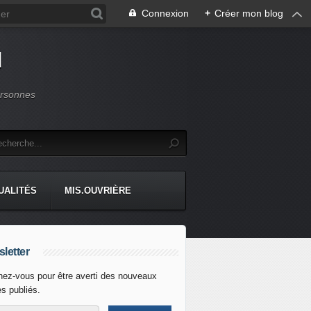
Connexion
+
Créer mon blog
d
ersonnes
UALITÉS
MIS.OUVRIÈRE
letter
ez-vous pour être averti des nouveaux
es publiés.