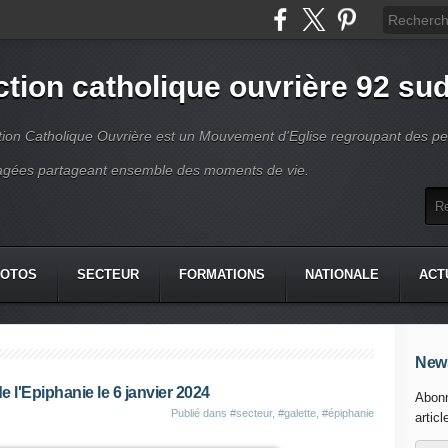
ction catholique ouvrière 92 su
tion Catholique Ouvrière est un Mouvement d'Eglise regroupant des p
gées partageant ensemble des moments de vie.
HOTOS
SECTEUR
FORMATIONS
NATIONALE
ACT
News
de l'Epiphanie le 6 janvier 2024
Abonn
Publié dans
#secteur
,
#galette
,
#épiphanie
articl