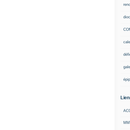
ren
dio
CO
cale
défi
gale
épi
Lien
ACO
MM