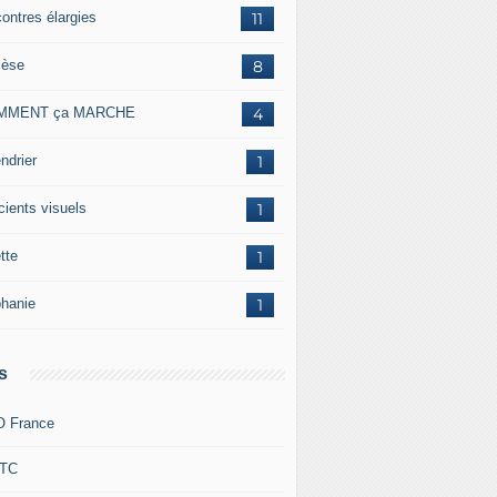
contres élargies
11
cèse
8
MMENT ça MARCHE
4
ndrier
1
cients visuels
1
tte
1
phanie
1
s
 France
TC