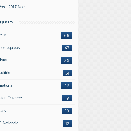
éos - 2017 Noël
gories
teur
66
 des équipes
47
ions
36
ualités
31
mations
26
sion Ouvrière
19
aite
19
 Nationale
12