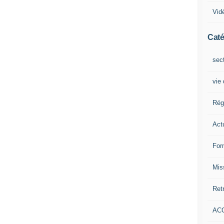
Vid
Caté
sec
vie
Rég
Act
For
Mis
Retr
ACO