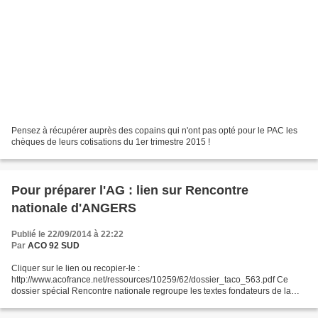
Pensez à récupérer auprès des copains qui n'ont pas opté pour le PAC les
chèques de leurs cotisations du 1er trimestre 2015 !
Pour préparer l'AG : lien sur Rencontre
nationale d'ANGERS
Publié le 22/09/2014 à 22:22
Par
ACO 92 SUD
Cliquer sur le lien ou recopier-le :
http://www.acofrance.net/ressources/10259/62/dossier_taco_563.pdf Ce
dossier spécial Rencontre nationale regroupe les textes fondateurs de la
Rencontre. Ils sont la mémoire des différents temps, à vous de les travailler...