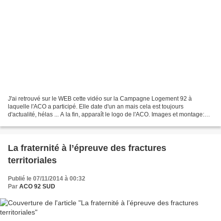
J'ai retrouvé sur le WEB cette vidéo sur la Campagne Logement 92 à
laquelle l'ACO a participé. Elle date d'un an mais cela est toujours
d'actualité, hélas ... A la fin, apparaît le logo de l'ACO. Images et montage:
Noëlla.L Client: Secours Catholique...
La fraternité à l’épreuve des fractures
territoriales
Publié le 07/11/2014 à 00:32
Par
ACO 92 SUD