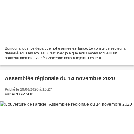
Bonjour à tous, Le départ de notre année est lancé. Le comité de secteur a
démarré sous les étoiles ! C'est avec joie que nous avons accueilli un
nouveau membre : Agnès Vincendo nous a rejoint. Les feuilles
d'engagements ont-elles bien été retournées...
Assemblée régionale du 14 novembre 2020
Publié le 19/06/2020 à 15:27
Par
ACO 92 SUD