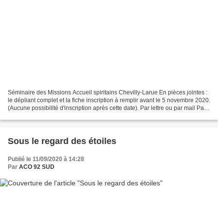
Séminaire des Missions Accueil spiritains Chevilly-Larue En pièces jointes :
le dépliant complet et la fiche inscription à remplir avant le 5 novembre 2020.
(Aucune possibilité d'inscription après cette date). Par lettre ou par mail Par
le lien internet...
Sous le regard des étoiles
Publié le 11/09/2020 à 14:28
Par
ACO 92 SUD